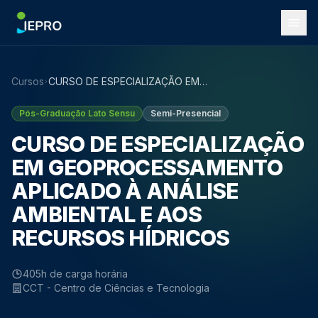
Cursos
CURSO DE ESPECIALIZAÇÃO EM
GEOPROCESSAMENTO APLICADO À ANÁLISE
AMBIENTAL E AOS RECURSOS HÍDRICOS
Pós-Graduação Lato Sensu
Semi-Presencial
CURSO DE ESPECIALIZAÇÃO
EM GEOPROCESSAMENTO
APLICADO À ANÁLISE
AMBIENTAL E AOS
RECURSOS HÍDRICOS
405h de carga horária
CCT - Centro de Ciências e Tecnologia